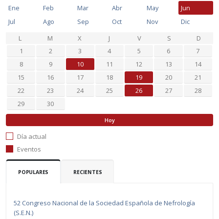
Ene
Feb
Mar
Abr
May
Jun
Jul
Ago
Sep
Oct
Nov
Dic
L
M
X
J
V
S
D
1
2
3
4
5
6
7
8
9
10
11
12
13
14
15
16
17
18
19
20
21
22
23
24
25
26
27
28
29
30
Hoy
Día actual
Eventos
POPULARES
RECIENTES
52 Congreso Nacional de la Sociedad Española de Nefrología
(S.E.N.)