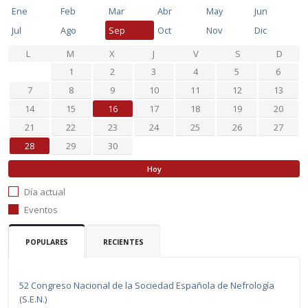
Ene
Feb
Mar
Abr
May
Jun
Jul
Ago
Sep
Oct
Nov
Dic
L
M
X
J
V
S
D
1
2
3
4
5
6
7
8
9
10
11
12
13
14
15
16
17
18
19
20
21
22
23
24
25
26
27
28
29
30
Hoy
Día actual
Eventos
POPULARES
RECIENTES
52 Congreso Nacional de la Sociedad Española de Nefrología
(S.E.N.)