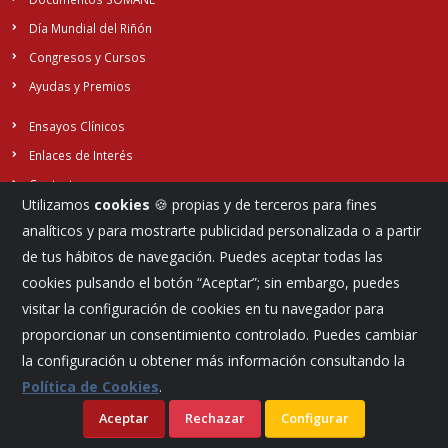
Día Mundial del Riñón
Congresos y Cursos
Ayudas y Premios
Ensayos Clínicos
Enlaces de Interés
Contacto
Utilizamos
cookies
🍪 propias y de terceros para fines
analíticos y para mostrarte publicidad personalizada o a partir
de tus hábitos de navegación. Puedes aceptar todas las
Síguenos...
cookies pulsando el botón “Aceptar”; sin embargo, puedes
visitar la configuración de cookies en tu navegador para
proporcionar un consentimiento controlado. Puedes cambiar
la configuración u obtener más información consultando la
Política de Cookies
.
Aceptar
Rechazar
Configurar
©
Aviso legal
Política de cookies
Sociedad Madrileña de Nefrología