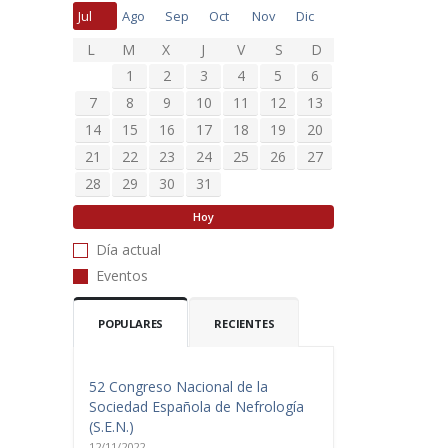
Jul
Ago
Sep
Oct
Nov
Dic
L
M
X
J
V
S
D
1
2
3
4
5
6
7
8
9
10
11
12
13
14
15
16
17
18
19
20
21
22
23
24
25
26
27
28
29
30
31
Hoy
Día actual
Eventos
POPULARES
RECIENTES
52 Congreso Nacional de la
Sociedad Española de Nefrología
(S.E.N.)
12/11/2022