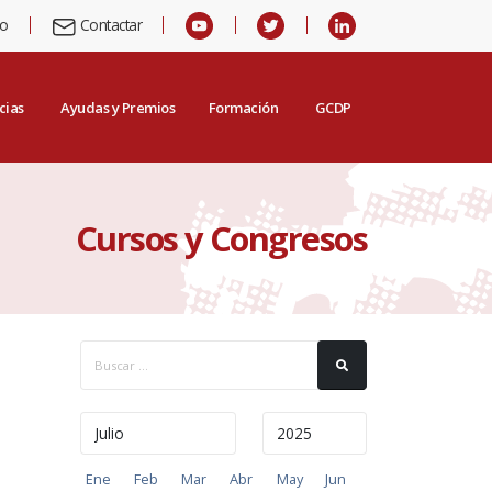
io
Contactar
cias
Ayudas y Premios
Formación
GCDP
Cursos y Congresos
Ene
Feb
Mar
Abr
May
Jun