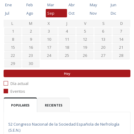
Ene
Feb
Mar
Abr
May
Jun
Jul
Ago
Sep
Oct
Nov
Dic
L
M
X
J
V
S
D
1
2
3
4
5
6
7
8
9
10
11
12
13
14
15
16
17
18
19
20
21
22
23
24
25
26
27
28
29
30
Hoy
Día actual
Eventos
POPULARES
RECIENTES
52 Congreso Nacional de la Sociedad Española de Nefrología
(S.E.N.)