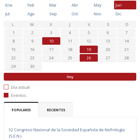
Ene
Feb
Mar
Abr
May
Jun
Jul
Ago
Sep
Oct
Nov
Dic
L
M
X
J
V
S
D
1
2
3
4
5
6
7
8
9
10
11
12
13
14
15
16
17
18
19
20
21
22
23
24
25
26
27
28
29
30
Hoy
Día actual
Eventos
POPULARES
RECIENTES
52 Congreso Nacional de la Sociedad Española de Nefrología
(S.E.N.)