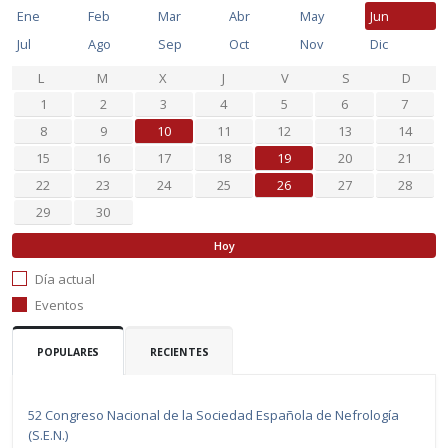
Ene
Feb
Mar
Abr
May
Jun
Jul
Ago
Sep
Oct
Nov
Dic
L
M
X
J
V
S
D
1
2
3
4
5
6
7
8
9
10
11
12
13
14
15
16
17
18
19
20
21
22
23
24
25
26
27
28
29
30
Hoy
Día actual
Eventos
POPULARES
RECIENTES
52 Congreso Nacional de la Sociedad Española de Nefrología
(S.E.N.)