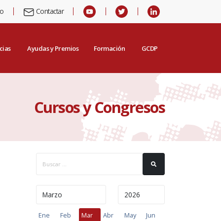
io
Contactar
cias
Ayudas y Premios
Formación
GCDP
Cursos y Congresos
Ene
Feb
Mar
Abr
May
Jun