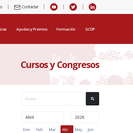
io
Contactar
cias
Ayudas y Premios
Formación
GCDP
Cursos y Congresos
Ene
Feb
Mar
Abr
May
Jun