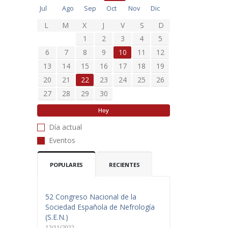
Jul
Ago
Sep
Oct
Nov
Dic
L
M
X
J
V
S
D
1
2
3
4
5
6
7
8
9
10
11
12
13
14
15
16
17
18
19
20
21
22
23
24
25
26
27
28
29
30
Hoy
Día actual
Eventos
POPULARES
RECIENTES
52 Congreso Nacional de la
Sociedad Española de Nefrología
(S.E.N.)
12/11/2022