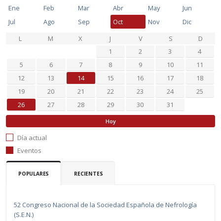
Ene
Feb
Mar
Abr
May
Jun
Jul
Ago
Sep
Oct
Nov
Dic
L
M
X
J
V
S
D
1
2
3
4
5
6
7
8
9
10
11
12
13
14
15
16
17
18
19
20
21
22
23
24
25
26
27
28
29
30
31
Hoy
Día actual
Eventos
POPULARES
RECIENTES
52 Congreso Nacional de la Sociedad Española de Nefrología
(S.E.N.)