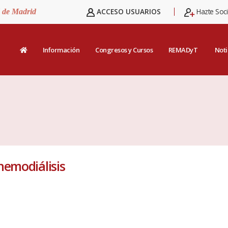
ACCESO USUARIOS
Hazte Soc
d de Madrid
Información
Congresos y Cursos
REMADyT
Noti
hemodiálisis