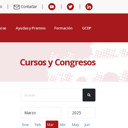
io
Contactar
cias
Ayudas y Premios
Formación
GCDP
Cursos y Congresos
Ene
Feb
Mar
Abr
May
Jun