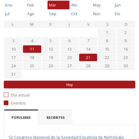
Ene
Feb
Mar
Abr
May
Jun
Jul
Ago
Sep
Oct
Nov
Dic
L
M
X
J
V
S
D
1
2
3
4
5
6
7
8
9
10
11
12
13
14
15
16
17
18
19
20
21
22
23
24
25
26
27
28
29
30
31
Hoy
Día actual
Eventos
POPULARES
RECIENTES
52 Congreso Nacional de la Sociedad Española de Nefrología