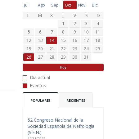
Jul
Ago
Sep
Oct
Nov
Dic
L
M
X
J
V
S
D
1
2
3
4
5
6
7
8
9
10
11
12
13
14
15
16
17
18
19
20
21
22
23
24
25
26
27
28
29
30
31
Hoy
Día actual
Eventos
POPULARES
RECIENTES
52 Congreso Nacional de la
Sociedad Española de Nefrología
(S.E.N.)
12/11/2022