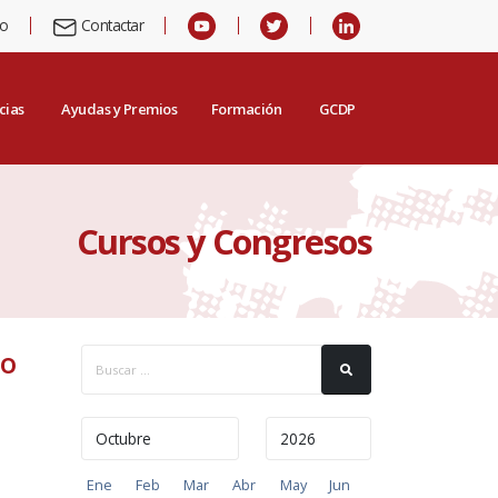
io
Contactar
cias
Ayudas y Premios
Formación
GCDP
Cursos y Congresos
to
Ene
Feb
Mar
Abr
May
Jun