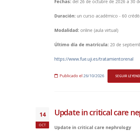
Fechas:
del 26 de octubre de 2026 a 30 de
Duración:
un curso académico - 60 crédi
Modalidad:
online (aula virtual)
Último día de matrícula:
20 de septiem
https://www.fue.uji.es/tratamientorenal
Publicado el
26/10/2026
SEGUIR LEYEN
Update in critical care n
14
OCT
Update in critical care nephrology