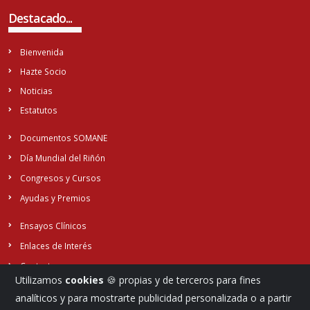
Destacado...
Bienvenida
Hazte Socio
Noticias
Estatutos
Documentos SOMANE
Día Mundial del Riñón
Congresos y Cursos
Ayudas y Premios
Ensayos Clínicos
Enlaces de Interés
Contacto
Utilizamos
cookies
🍪 propias y de terceros para fines
analíticos y para mostrarte publicidad personalizada o a partir