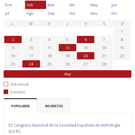
Ene
Feb
Mar
Abr
May
Jun
Jul
Ago
Sep
Oct
Nov
Dic
L
M
X
J
V
S
D
1
2
3
4
5
6
7
8
9
10
11
12
13
14
15
16
17
18
19
20
21
22
23
24
25
26
27
28
Hoy
Día actual
Eventos
POPULARES
RECIENTES
52 Congreso Nacional de la Sociedad Española de Nefrología
(S.E.N.)