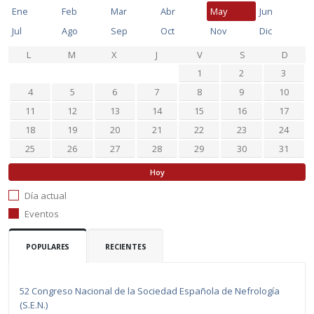
Ene
Feb
Mar
Abr
May
Jun
Jul
Ago
Sep
Oct
Nov
Dic
L
M
X
J
V
S
D
1
2
3
4
5
6
7
8
9
10
11
12
13
14
15
16
17
18
19
20
21
22
23
24
25
26
27
28
29
30
31
Hoy
Día actual
Eventos
POPULARES
RECIENTES
52 Congreso Nacional de la Sociedad Española de Nefrología
(S.E.N.)