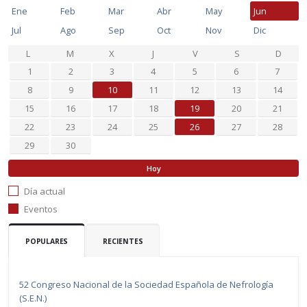
Ene
Feb
Mar
Abr
May
Jun
Jul
Ago
Sep
Oct
Nov
Dic
L
M
X
J
V
S
D
1
2
3
4
5
6
7
8
9
10
11
12
13
14
15
16
17
18
19
20
21
22
23
24
25
26
27
28
29
30
Hoy
Día actual
Eventos
POPULARES
RECIENTES
52 Congreso Nacional de la Sociedad Española de Nefrología
(S.E.N.)