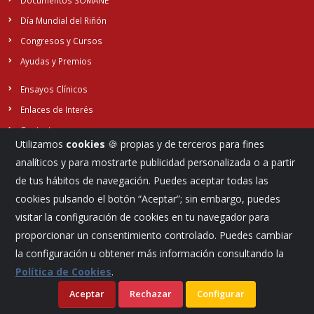
Documentos SOMANE
Día Mundial del Riñón
Congresos y Cursos
Ayudas y Premios
Ensayos Clínicos
Enlaces de Interés
Contacto
Utilizamos
cookies
🍪 propias y de terceros para fines
analíticos y para mostrarte publicidad personalizada o a partir
de tus hábitos de navegación. Puedes aceptar todas las
Síguenos...
cookies pulsando el botón “Aceptar”; sin embargo, puedes
visitar la configuración de cookies en tu navegador para
proporcionar un consentimiento controlado. Puedes cambiar
la configuración u obtener más información consultando la
Política de Cookies
.
Aceptar
Rechazar
Configurar
©
Aviso legal
Política de cookies
Sociedad Madrileña de Nefrología