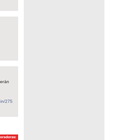
serán
)
gin/275