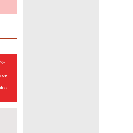
 Se
s de
ales