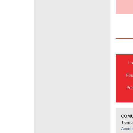
La
Fin
Pod
COMU
Tiempo
Acces