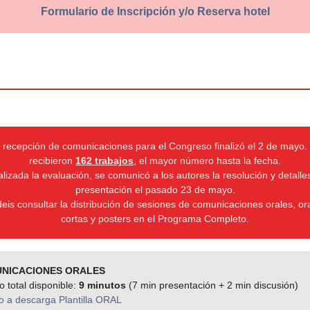
Formulario de Inscripción y/o Reserva hotel
 recepción de comunicaciones para el Congreso finalizó el 2 de mayo.
recibieron
162 trabajos
, el mayor número hasta la fecha.
alizada la evaluación, se comunicó a los autores la resolución y detalle
presentación el pasado 23 de mayo.
eis consultar la distribución de sesiones de comunicaciones orales, or
cortas y posters en el Programa Completo.
NICACIONES ORALES
 total disponible:
9 minutos
(7 min presentación + 2 min discusión)
o a descarga Plantilla ORAL