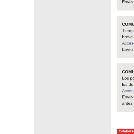
Envío
COMU
Tiempo
breve 
Acces
Envío
COMU
Los p
los de
Acces
Envío
antes 