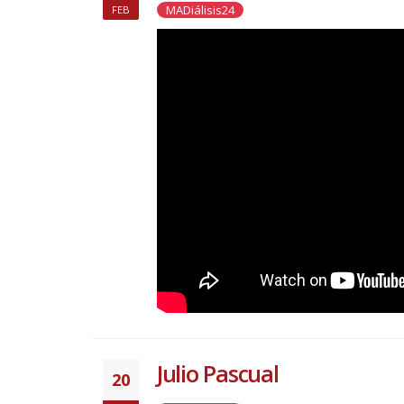
MADiálisis24
FEB
Julio Pascual
20