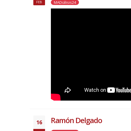
MADiálisis24
FEB
Ramón Delgado
16