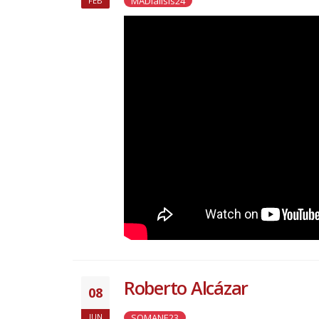
MADiálisis24
FEB
Roberto Alcázar
08
SOMANE23
JUN