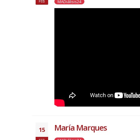
MADiálisis24
FEB
María Marques
15