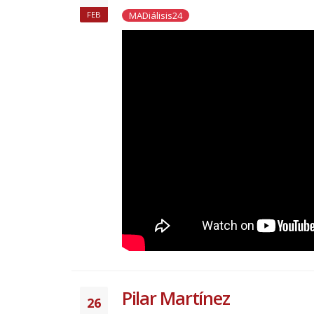
MADiálisis24
FEB
Pilar Martínez
26