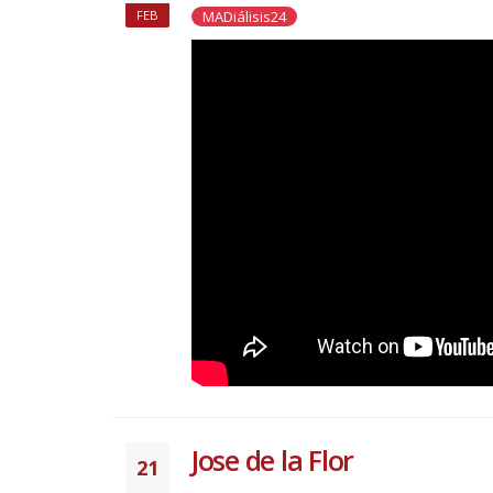
MADiálisis24
FEB
Jose de la Flor
21