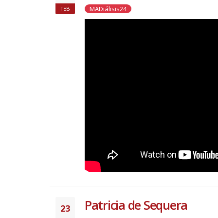
MADiálisis24
FEB
Patricia de Sequera
23