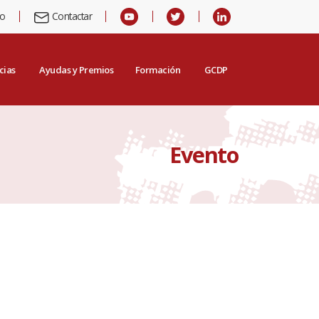
io
Contactar
cias
Ayudas y Premios
Formación
GCDP
Evento