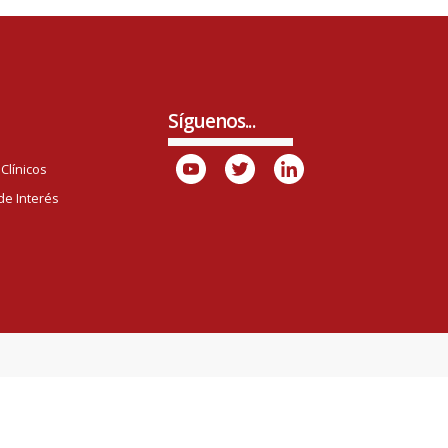
Síguenos...
Clínicos
de Interés
o