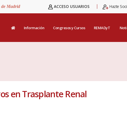
ACCESO USUARIOS
Hazte Soc
d de Madrid
Información
Congresos y Cursos
REMADyT
Noti
ros en Trasplante Renal