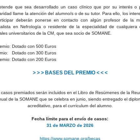
etende que sea desarrollado un caso clínico que por su interés o 
aridad llame la atención del alumno/s o de su tutor. Para ello, los inte
rticipar deberán ponerse en contacto con algún profesor de la ma
ialista en Nefrología o residente de la especialidad de cualquiera 
ales universitarios de la CM, que sea socio de SOMANE.
remio: Dotado con 500 Euros
emio: Dotado con 300 Euros
remio: Dotado con 200 Euros
> > > BASES DEL PREMIO < < <
 casos premiados serán incluidos en el Libro de Resúmenes de la Reu
ual de la SOMANE que se celebra en junio, siendo entregado el dipl
acreditativo, para el curriculum del alumno.
Fecha límite para el envío de casos:
31 de MARZO de 2026
https://www.somane.org/becas