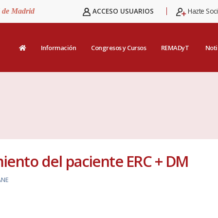
ACCESO USUARIOS
Hazte Soc
d de Madrid
Información
Congresos y Cursos
REMADyT
Noti
miento del paciente ERC + DM
ANE