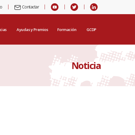
io
Contactar
cias
Ayudas y Premios
Formación
GCDP
Noticia