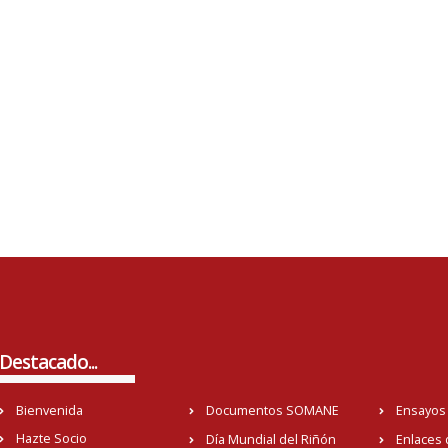
Destacado...
Bienvenida
Documentos SOMANE
Ensayos 
Hazte Socio
Día Mundial del Riñón
Enlaces 