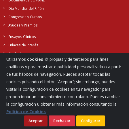
Documentos SOMANE
Día Mundial del Riñón
Congresos y Cursos
Ayudas y Premios
Ensayos Clínicos
Enlaces de Interés
Contacto
Utilizamos
cookies
🍪 propias y de terceros para fines
analíticos y para mostrarte publicidad personalizada o a partir
de tus hábitos de navegación. Puedes aceptar todas las
Síguenos...
cookies pulsando el botón “Aceptar”; sin embargo, puedes
visitar la configuración de cookies en tu navegador para
proporcionar un consentimiento controlado. Puedes cambiar
la configuración u obtener más información consultando la
Política de Cookies
.
Aceptar
Rechazar
Configurar
©
Aviso legal
Política de cookies
Sociedad Madrileña de Nefrología