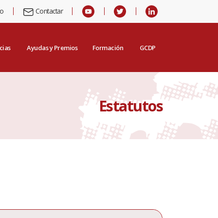
io
Contactar
cias
Ayudas y Premios
Formación
GCDP
Estatutos