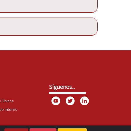
Síguenos...
Clínicos
de Interés
o